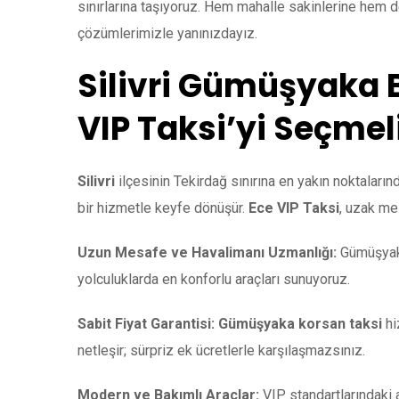
sınırlarına taşıyoruz. Hem mahalle sakinlerine hem d
çözümlerimizle yanınızdayız.
Silivri Gümüşyaka 
VIP Taksi’yi Seçmel
Silivri
ilçesinin Tekirdağ sınırına en yakın noktaları
bir hizmetle keyfe dönüşür.
Ece VIP Taksi
, uzak mes
Uzun Mesafe ve Havalimanı Uzmanlığı:
Gümüşyaka
yolculuklarda en konforlu araçları sunuyoruz.
Sabit Fiyat Garantisi:
Gümüşyaka korsan taksi
hi
netleşir; sürpriz ek ücretlerle karşılaşmazsınız.
Modern ve Bakımlı Araçlar:
VIP standartlarındaki ar