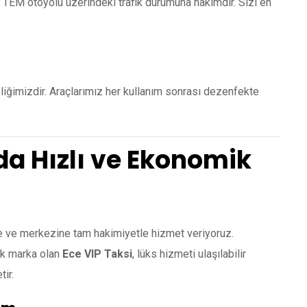
 TEM otoyolu üzerindeki trafik durumuna hakimdir. Sizi en
liğimizdir. Araçlarımız her kullanım sonrası dezenfekte
da Hızlı ve Ekonomik
ine ve merkezine tam hakimiyetle hizmet veriyoruz.
lk marka olan
Ece VIP Taksi
, lüks hizmeti ulaşılabilir
tir.