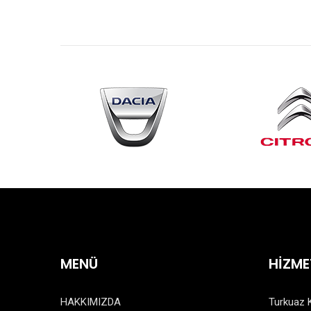
MENÜ
HİZME
HAKKIMIZDA
Turkuaz 