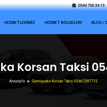
0544 736 34 13
HİZMETLERİMİZ
HİZMET BÖLGELERİ
BLOG /
a Korsan Taksi 05
Anasayfa
Gümüşyaka Korsan Taksi 05467287712