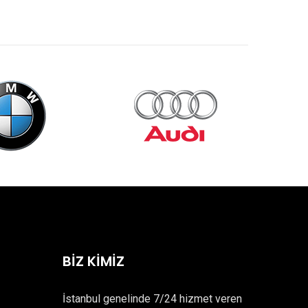
BİZ KİMİZ
İstanbul genelinde 7/24 hizmet veren