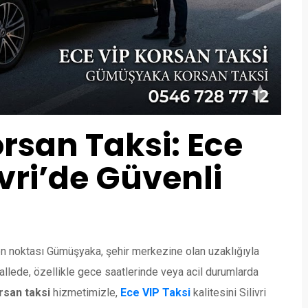
san Taksi: Ece
livri’de Güvenli
nen noktası Gümüşyaka, şehir merkezine olan uzaklığıyla
allede, özellikle gece saatlerinde veya acil durumlarda
san taksi
hizmetimizle,
Ece VIP Taksi
kalitesini Silivri