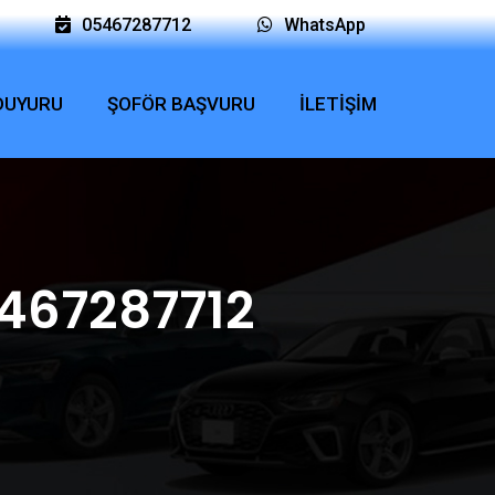
05467287712
WhatsApp
 DUYURU
ŞOFÖR BAŞVURU
İLETİŞİM
467287712