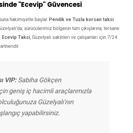
esinde "Ecevip" Güvencesi
suna hakimiyetle başlar.
Pendik ve Tuzla korsan taksi
Güzelyalı’da, sürücülerimiz bölgenin tüm çıkışlarına, tersane
.
Ecevip Taksi
, Güzelyalı sakinleri ve çalışanları için 7/24
rtneridir.
ı VIP:
Sabiha Gökçen
çin geniş iç hacimli araçlarımızla
olculuğunuza Güzelyalı’nın
langıç yapabilirsiniz.