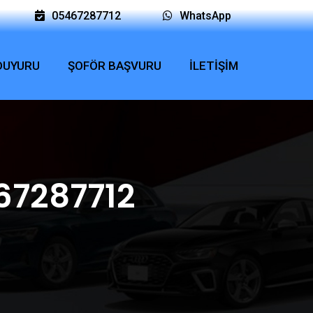
05467287712
WhatsApp
 DUYURU
ŞOFÖR BAŞVURU
İLETİŞİM
67287712