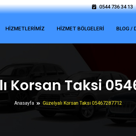
0544 736 34 13
HİZMETLERİMİZ
HİZMET BÖLGELERİ
BLOG /
lı Korsan Taksi 054
Anasayfa
Güzelyalı Korsan Taksi 05467287712