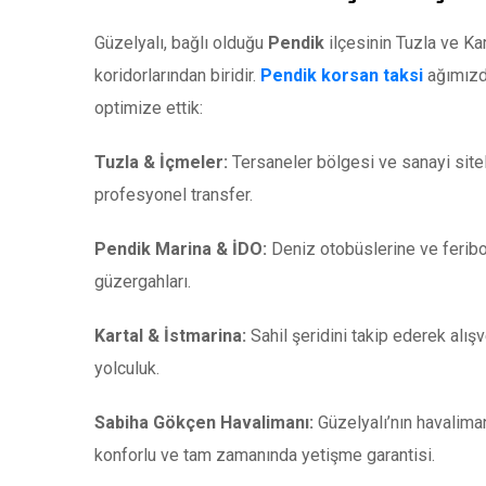
Güzelyalı, bağlı olduğu
Pendik
ilçesinin Tuzla ve Kar
koridorlarından biridir.
Pendik korsan taksi
ağımızda
optimize ettik:
Tuzla & İçmeler:
Tersaneler bölgesi ve sanayi sitel
profesyonel transfer.
Pendik Marina & İDO:
Deniz otobüslerine ve feribot
güzergahları.
Kartal & İstmarina:
Sahil şeridini takip ederek alış
yolculuk.
Sabiha Gökçen Havalimanı:
Güzelyalı’nın havaliman
konforlu ve tam zamanında yetişme garantisi.