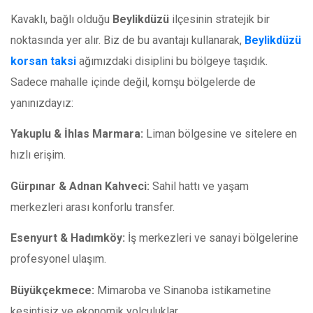
Kavaklı, bağlı olduğu
Beylikdüzü
ilçesinin stratejik bir
noktasında yer alır. Biz de bu avantajı kullanarak,
Beylikdüzü
korsan taksi
ağımızdaki disiplini bu bölgeye taşıdık.
Sadece mahalle içinde değil, komşu bölgelerde de
yanınızdayız:
Yakuplu & İhlas Marmara:
Liman bölgesine ve sitelere en
hızlı erişim.
Gürpınar & Adnan Kahveci:
Sahil hattı ve yaşam
merkezleri arası konforlu transfer.
Esenyurt & Hadımköy:
İş merkezleri ve sanayi bölgelerine
profesyonel ulaşım.
Büyükçekmece:
Mimaroba ve Sinanoba istikametine
kesintisiz ve ekonomik yolculuklar.