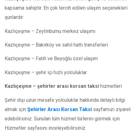
kapsama sahiptir. En çok tercih edilen ulaşım seçenekleri
şunlardır:
Kazlıçeşme – Zeytinburnu merkez ulaşımı
Kazlıçeşme – Bakırköy ve sahil hattı transferleri
Kazlıçeşme – Fatih ve Beyoğlu özel ulaşım
Kazlıçeşme – şehir içi hızlı yolculuklar
Kazlıçeşme – şehirler arası korsan taksi
hizmetleri
Şehir dışı uzun mesafe yolculuklar hakkında detaylı bilgi
almak için
Şehirler Arası Korsan Taksi
sayfamızı ziyaret
edebilirsiniz. Sunulan tüm hizmet türlerini görmek için
Hizmetler sayfasını inceleyebilirsiniz.