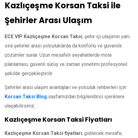
Kazlıçeşme Korsan Taksi ile
Şehirler Arası Ulaşım
ECE VIP Kazlıçeşme Korsan Taksi
, şehir içi ulaşımın yanı
sıra şehirler arası yolculuklarda da konforlu ve güvenilir
çözümler sunar. Uzun mesafeli seyahatlerde mola
planlaması, güvenli sürüş ve zaman yönetimi profesyonel
şekilde gerçekleştirilir.
Şehirler arası ulaşım avantajları ve yolculuk rehberleri için
Korsan Taksi Blog
sayfamızdan bilgilendirici içeriklere
ulaşabilirsiniz.
Kazlıçeşme Korsan Taksi Fiyatları
Kazlıçeşme Korsan Taksi fiyatları
; gidilecek mesafe,