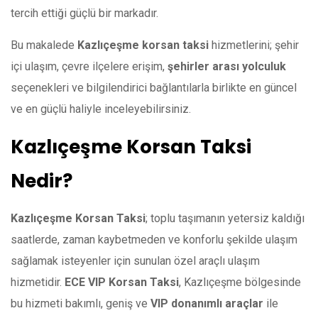
tercih ettiği güçlü bir markadır.
Bu makalede
Kazlıçeşme korsan taksi
hizmetlerini; şehir
içi ulaşım, çevre ilçelere erişim,
şehirler arası yolculuk
seçenekleri ve bilgilendirici bağlantılarla birlikte en güncel
ve en güçlü haliyle inceleyebilirsiniz.
Kazlıçeşme Korsan Taksi
Nedir?
Kazlıçeşme Korsan Taksi
; toplu taşımanın yetersiz kaldığı
saatlerde, zaman kaybetmeden ve konforlu şekilde ulaşım
sağlamak isteyenler için sunulan özel araçlı ulaşım
hizmetidir.
ECE VIP Korsan Taksi
, Kazlıçeşme bölgesinde
bu hizmeti bakımlı, geniş ve
VIP donanımlı araçlar
ile