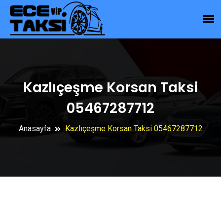
Kazlıçeşme Korsan Taksi
05467287712
Anasayfa
Kazlıçeşme Korsan Taksi 05467287712