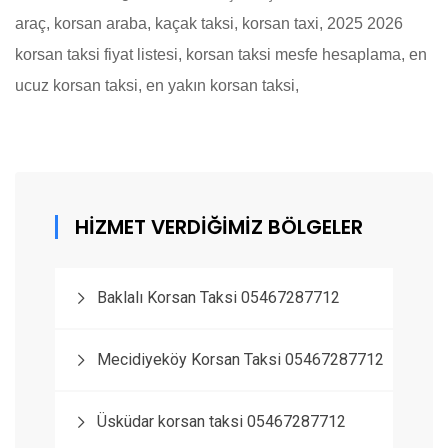
araç, korsan araba, kaçak taksi, korsan taxi, 2025 2026
korsan taksi fiyat listesi, korsan taksi mesfe hesaplama, en
ucuz korsan taksi, en yakın korsan taksi,
HİZMET VERDİĞİMİZ BÖLGELER
Baklalı Korsan Taksi 05467287712
Mecidiyeköy Korsan Taksi 05467287712
Üsküdar korsan taksi 05467287712