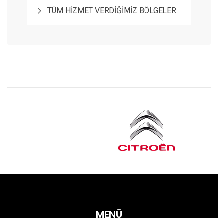
TÜM HİZMET VERDİĞİMİZ BÖLGELER
MENÜ