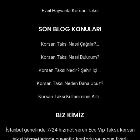
Evcil Hayvanla Korsan Taksi
SON BLOG KONULARI
Korsan Taksi Nasıl Çağrılır?...
Korsan Taksi Nasıl Bulurum?
Korsan Taksi Nedir? Şehir İçi ...
Korsan Taksi Neden Daha Ucuz?
Korsan Taksi Kullanımının Artı...
BİZ KİMİZ
İstanbul genelinde 7/24 hizmet veren Ece Vip Taksi, korsan
taksi hizmetlerinde güvenilir, konforlu ve uygun fiyatlı