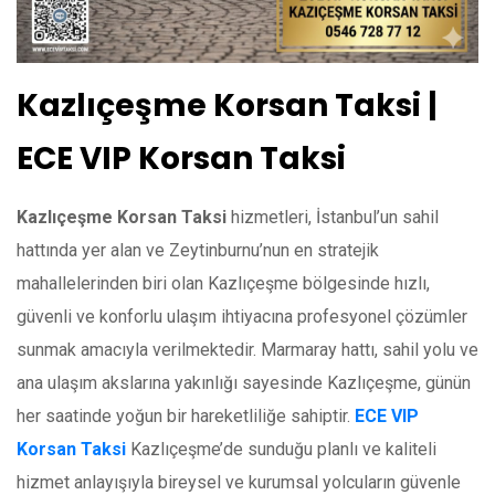
Kazlıçeşme Korsan Taksi |
ECE VIP Korsan Taksi
Kazlıçeşme Korsan Taksi
hizmetleri, İstanbul’un sahil
hattında yer alan ve Zeytinburnu’nun en stratejik
mahallelerinden biri olan Kazlıçeşme bölgesinde hızlı,
güvenli ve konforlu ulaşım ihtiyacına profesyonel çözümler
sunmak amacıyla verilmektedir. Marmaray hattı, sahil yolu ve
ana ulaşım akslarına yakınlığı sayesinde Kazlıçeşme, günün
her saatinde yoğun bir hareketliliğe sahiptir.
ECE VIP
Korsan Taksi
Kazlıçeşme’de sunduğu planlı ve kaliteli
hizmet anlayışıyla bireysel ve kurumsal yolcuların güvenle