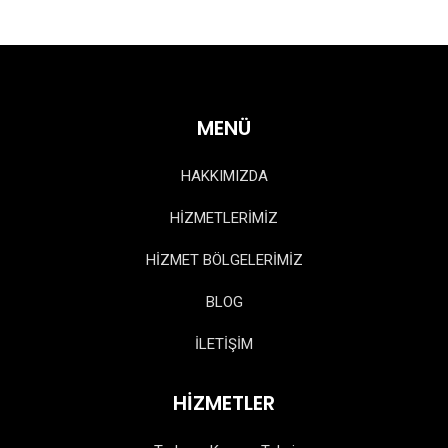
MENÜ
HAKKIMIZDA
HİZMETLERİMİZ
HİZMET BÖLGELERİMİZ
BLOG
İLETİŞİM
HİZMETLER