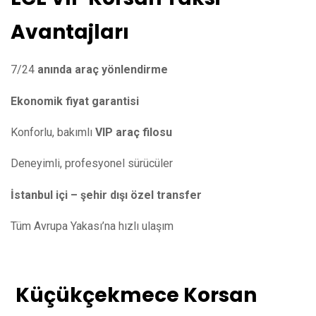
Avantajları
7/24
anında araç yönlendirme
Ekonomik fiyat garantisi
Konforlu, bakımlı
VIP araç filosu
Deneyimli, profesyonel sürücüler
İstanbul içi – şehir dışı özel transfer
Tüm Avrupa Yakası’na hızlı ulaşım
Küçükçekmece Korsan