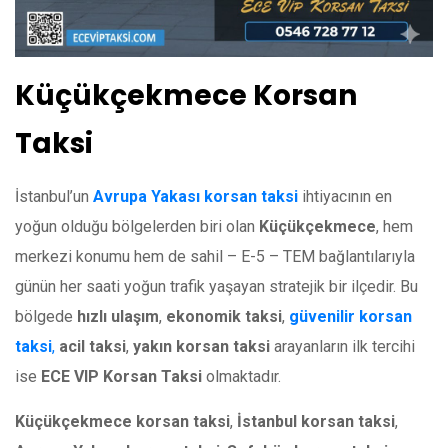
Küçükçekmece Korsan
Taksi
İstanbul’un
Avrupa Yakası korsan taksi
ihtiyacının en
yoğun olduğu bölgelerden biri olan
Küçükçekmece
, hem
merkezi konumu hem de sahil – E-5 – TEM bağlantılarıyla
günün her saati yoğun trafik yaşayan stratejik bir ilçedir. Bu
bölgede
hızlı ulaşım
,
ekonomik taksi
,
güvenilir korsan
taksi
,
acil taksi
,
yakın korsan taksi
arayanların ilk tercihi
ise
ECE VIP Korsan Taksi
olmaktadır.
Küçükçekmece korsan taksi
,
İstanbul korsan taksi
,