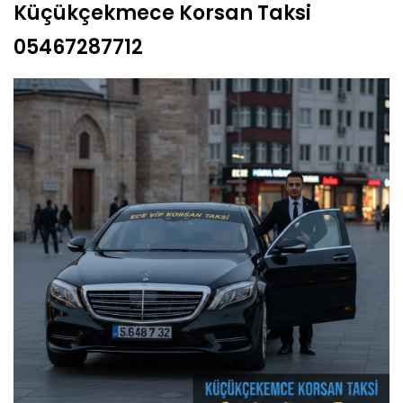
Küçükçekmece Korsan Taksi
05467287712