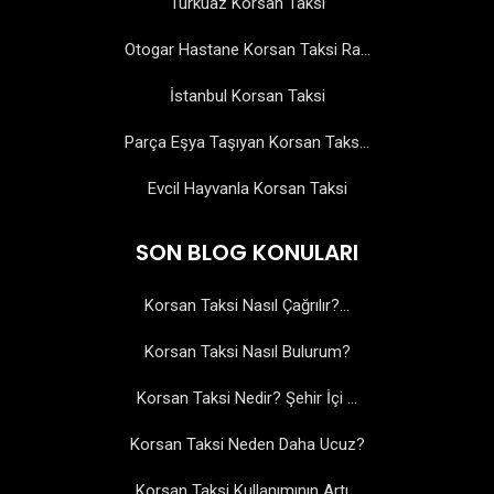
Turkuaz Korsan Taksi
Otogar Hastane Korsan Taksi Ra...
İstanbul Korsan Taksi
Parça Eşya Taşıyan Korsan Taks...
Evcil Hayvanla Korsan Taksi
SON BLOG KONULARI
Korsan Taksi Nasıl Çağrılır?...
Korsan Taksi Nasıl Bulurum?
Korsan Taksi Nedir? Şehir İçi ...
Korsan Taksi Neden Daha Ucuz?
Korsan Taksi Kullanımının Artı...