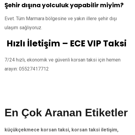
Şehir dışına yolculuk yapabilir miyim?
Evet. Tüm Marmara bölgesine ve yakın illere şehir dışı
ulaşım sağlıyoruz.
Hızlı İletişim – ECE VIP Taksi
7/24 hızlı, ekonomik ve güvenli korsan taksi için hemen
arayın: 05527417712
En Çok Aranan Etiketler
küçükçekmece
korsan taksi, korsan taksi iletişim,