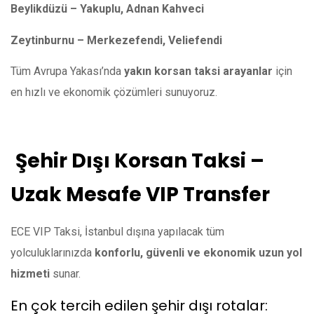
Beylikdüzü – Yakuplu, Adnan Kahveci
Zeytinburnu – Merkezefendi, Veliefendi
Tüm Avrupa Yakası’nda
yakın korsan taksi arayanlar
için
en hızlı ve ekonomik çözümleri sunuyoruz.
Şehir Dışı Korsan Taksi –
Uzak Mesafe VIP Transfer
ECE VIP Taksi, İstanbul dışına yapılacak tüm
yolculuklarınızda
konforlu, güvenli ve ekonomik uzun yol
hizmeti
sunar.
En çok tercih edilen şehir dışı rotalar: